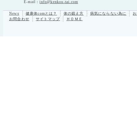
E-mail：
info@kenkou-tai.com
News
健康体comとは？
体の鍛え方
病気にならない為に
お
お問合わせ
サイトマップ
ＨＯＭＥ