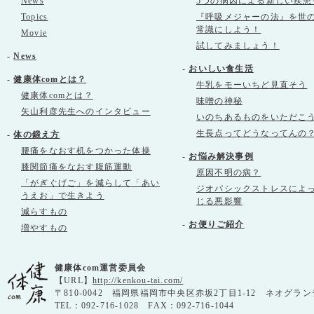
News
5つの病因による新しい疾患
Topics
『呼吸メジャーの法』を世
常識にしよう！
Movie
試してみましょう！
-
News
-
おいしい食生活
-
健康体comとは？
牛乳をモーいちど見直そう
健康体comとは？
味噌の神秘
矢山利彦先生へのインタビュー
いのちあるものをいただこ
生長点ってどうなってんの
-
体の鍛え方
腰痛をなおす机をつかった体操
-
お悩み解決事例
膝関節痛をなおす腹筋運動
原因不明の病？
「がぎぐげご」を減らして「あい
ジオパシックストレスによ
うえお」で生きよう
じる悪影響
減らすもの
-
お便りご紹介
増やすもの
健康体com運営委員会
【URL】
http://kenkou-tai.com/
〒810-0042 福岡県福岡市中央区赤坂2丁目1-12 ネオグラン
TEL：092-716-1028 FAX：092-716-1044