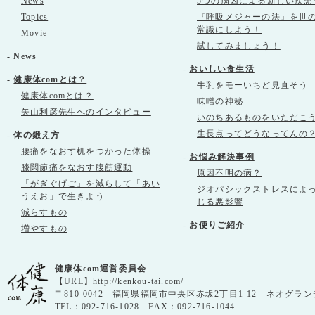
News
5つの病因による新しい疾患
Topics
『呼吸メジャーの法』を世
常識にしよう！
Movie
試してみましょう！
-
News
-
おいしい食生活
-
健康体comとは？
牛乳をモーいちど見直そう
健康体comとは？
味噌の神秘
矢山利彦先生へのインタビュー
いのちあるものをいただこ
生長点ってどうなってんの
-
体の鍛え方
腰痛をなおす机をつかった体操
-
お悩み解決事例
膝関節痛をなおす腹筋運動
原因不明の病？
「がぎぐげご」を減らして「あい
ジオパシックストレスによ
うえお」で生きよう
じる悪影響
減らすもの
-
お便りご紹介
増やすもの
健康体com運営委員会
【URL】
http://kenkou-tai.com/
〒810-0042 福岡県福岡市中央区赤坂2丁目1-12 ネオグラン
TEL：092-716-1028 FAX：092-716-1044