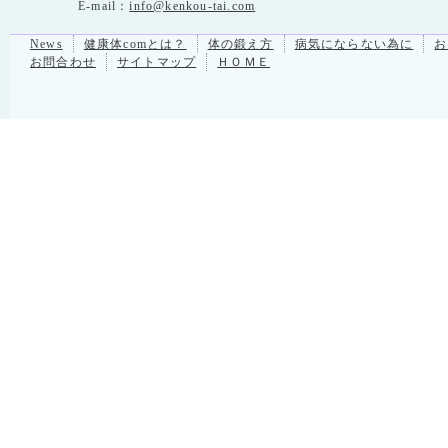
E-mail：
info@kenkou-tai.com
News
健康体comとは？
体の鍛え方
病気にならない為に
お
お問合わせ
サイトマップ
ＨＯＭＥ