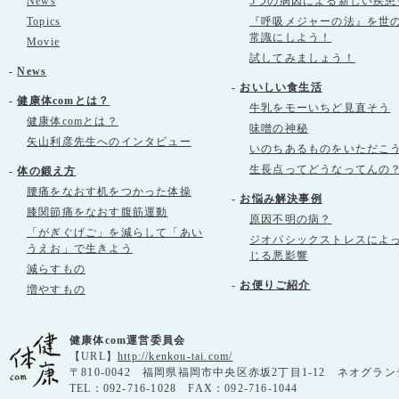
News
5つの病因による新しい疾患
Topics
『呼吸メジャーの法』を世
常識にしよう！
Movie
試してみましょう！
-
News
-
おいしい食生活
-
健康体comとは？
牛乳をモーいちど見直そう
健康体comとは？
味噌の神秘
矢山利彦先生へのインタビュー
いのちあるものをいただこ
生長点ってどうなってんの
-
体の鍛え方
腰痛をなおす机をつかった体操
-
お悩み解決事例
膝関節痛をなおす腹筋運動
原因不明の病？
「がぎぐげご」を減らして「あい
ジオパシックストレスによ
うえお」で生きよう
じる悪影響
減らすもの
-
お便りご紹介
増やすもの
健康体com運営委員会
【URL】
http://kenkou-tai.com/
〒810-0042 福岡県福岡市中央区赤坂2丁目1-12 ネオグラン
TEL：092-716-1028 FAX：092-716-1044