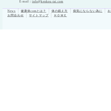
E-mail：
info@kenkou-tai.com
News
健康体comとは？
体の鍛え方
病気にならない為に
お
お問合わせ
サイトマップ
ＨＯＭＥ