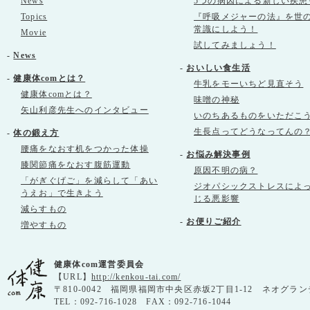
News
5つの病因による新しい疾患
Topics
『呼吸メジャーの法』を世
常識にしよう！
Movie
試してみましょう！
-
News
-
おいしい食生活
-
健康体comとは？
牛乳をモーいちど見直そう
健康体comとは？
味噌の神秘
矢山利彦先生へのインタビュー
いのちあるものをいただこ
生長点ってどうなってんの
-
体の鍛え方
腰痛をなおす机をつかった体操
-
お悩み解決事例
膝関節痛をなおす腹筋運動
原因不明の病？
「がぎぐげご」を減らして「あい
ジオパシックストレスによ
うえお」で生きよう
じる悪影響
減らすもの
-
お便りご紹介
増やすもの
健康体com運営委員会
【URL】
http://kenkou-tai.com/
〒810-0042 福岡県福岡市中央区赤坂2丁目1-12 ネオグラン
TEL：092-716-1028 FAX：092-716-1044