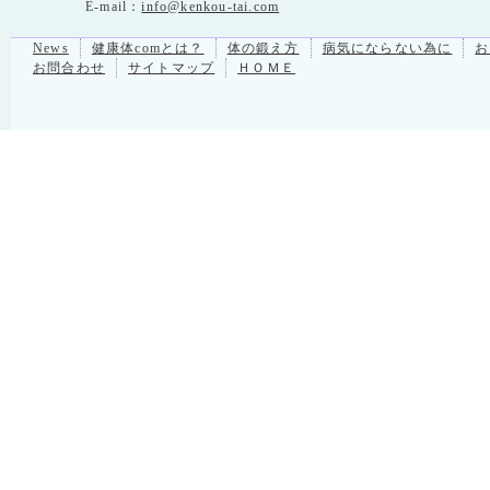
E-mail：
info@kenkou-tai.com
News
健康体comとは？
体の鍛え方
病気にならない為に
お
お問合わせ
サイトマップ
ＨＯＭＥ