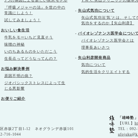
5つの病因による新しい疾患モデル
Y.M.C.矢山クリニックの基本
『呼吸メジャーの法』を世の中の
-
矢山式気功について
常識にしよう！
矢山式気功法'気'とは、そして
試してみましょう！
気功をするのか【矢山利彦】
-
おいしい食生活
-
バイオレゾナンス医学会につい
牛乳をモーいちど見直そう
バイオレゾナンス医学会とは
味噌の神秘
理事長あいさつ
いのちあるものをいただこう
-
矢山利彦開発商品
生長点ってどうなってんの？
気功について
-
お悩み解決事例
気的生活をクリエイトする
原因不明の病？
ジオパシックストレスによって生
じる悪影響
-
お便りご紹介
「雄峰塾
【URL】
h
央区赤坂2丁目1-12 ネオグランデ赤坂101
TEL：092-
92-716-1044
ufojuku@k