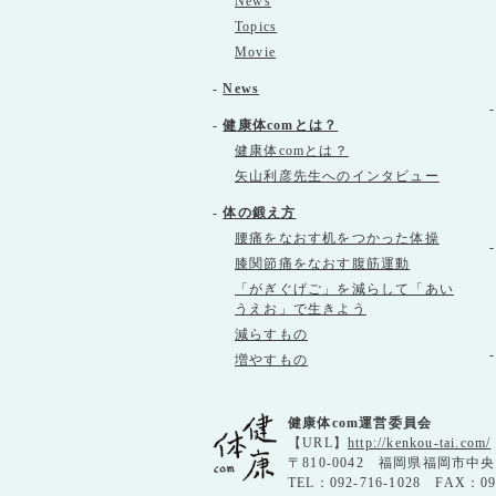
News
Topics
Movie
-
News
-
健康体comとは？
健康体comとは？
矢山利彦先生へのインタビュー
-
体の鍛え方
腰痛をなおす机をつかった体操
膝関節痛をなおす腹筋運動
「がぎぐげご」を減らして「あい
うえお」で生きよう
減らすもの
増やすもの
健康体com運営委員会
【URL】
http://kenkou-tai.com/
〒810-0042 福岡県福岡市中
TEL：092-716-1028 FAX：0