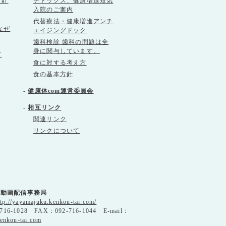
方針
デトックス、健康増進短気
入院のご案内
代替療法・健康増進アンチ
なぜ
エイジングドック
歯科検診 歯科の問題は全
身に関与しています。
て
食に対する考え方
食の基本方針
-
健康体com運営委員会
-
相互リンク
関連リンク
リンクについて
」動画配信事務局
ttp://yayamajuku.kenkou-tai.com/
716-1028 FAX：092-716-1044 E-mail：
enkou-tai.com