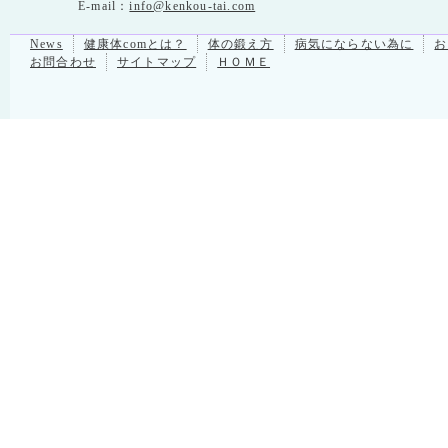
E-mail：
info@kenkou-tai.com
News
健康体comとは？
体の鍛え方
病気にならない為に
お
お問合わせ
サイトマップ
ＨＯＭＥ