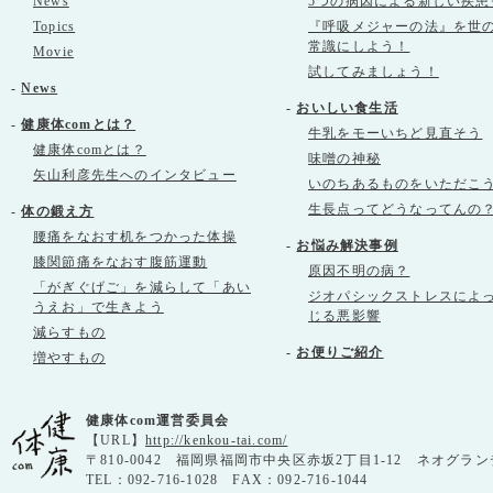
News
5つの病因による新しい疾患
Topics
『呼吸メジャーの法』を世
常識にしよう！
Movie
試してみましょう！
-
News
-
おいしい食生活
-
健康体comとは？
牛乳をモーいちど見直そう
健康体comとは？
味噌の神秘
矢山利彦先生へのインタビュー
いのちあるものをいただこ
生長点ってどうなってんの
-
体の鍛え方
腰痛をなおす机をつかった体操
-
お悩み解決事例
膝関節痛をなおす腹筋運動
原因不明の病？
「がぎぐげご」を減らして「あい
ジオパシックストレスによ
うえお」で生きよう
じる悪影響
減らすもの
-
お便りご紹介
増やすもの
健康体com運営委員会
【URL】
http://kenkou-tai.com/
〒810-0042 福岡県福岡市中央区赤坂2丁目1-12 ネオグラン
TEL：092-716-1028 FAX：092-716-1044