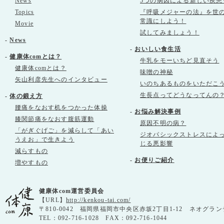
News
5つの病因による新しい疾患
Topics
『呼吸メジャーの法』を世
常識にしよう！
Movie
試してみましょう！
-
News
-
おいしい食生活
-
健康体comとは？
牛乳をモーいちど見直そう
健康体comとは？
味噌の神秘
矢山利彦先生へのインタビュー
いのちあるものをいただこ
生長点ってどうなってんの
-
体の鍛え方
腰痛をなおす机をつかった体操
-
お悩み解決事例
膝関節痛をなおす腹筋運動
原因不明の病？
「がぎぐげご」を減らして「あい
ジオパシックストレスによ
うえお」で生きよう
じる悪影響
減らすもの
-
お便りご紹介
増やすもの
健康体com運営委員会
【URL】
http://kenkou-tai.com/
〒810-0042 福岡県福岡市中央区赤坂2丁目1-12 ネオグラン
TEL：092-716-1028 FAX：092-716-1044