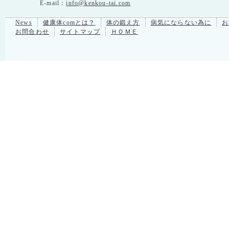
E-mail：
info@kenkou-tai.com
News
健康体comとは？
体の鍛え方
病気にならない為に
お
お問合わせ
サイトマップ
ＨＯＭＥ